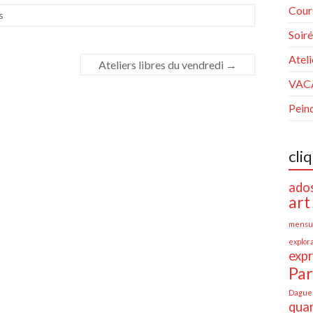
Cour
s
Soiré
Ateli
Ateliers libres du vendredi
→
VACA
Pein
cli
ado
art
mensu
explora
expr
Par
Dague
quar