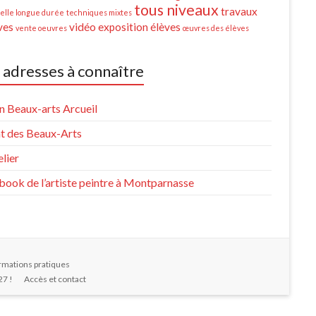
tous niveaux
travaux
lle longue durée
techniques mixtes
ves
vidéo exposition élèves
vente oeuvres
œuvres des élèves
 adresses à connaître
n Beaux-arts Arcueil
t des Beaux-Arts
lier
book de l’artiste peintre à Montparnasse
rmations pratiques
27 !
Accès et contact