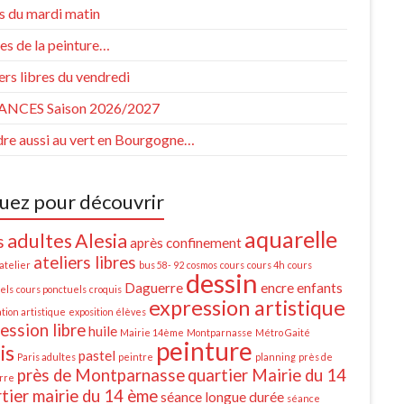
s du mardi matin
es de la peinture…
ers libres du vendredi
NCES Saison 2026/2027
dre aussi au vert en Bourgogne…
quez pour découvrir
aquarelle
adultes
Alesia
s
après confinement
ateliers libres
atelier
bus 58- 92
cosmos
cours
cours 4h
cours
dessin
Daguerre
encre
enfants
els
cours ponctuels
croquis
expression artistique
tion artistique
exposition élèves
ession libre
huile
Mairie 14ème
Montparnasse
Métro Gaité
peinture
is
pastel
Paris adultes
peintre
planning
près de
près de Montparnasse
quartier Mairie du 14
rre
tier mairie du 14 ème
séance longue durée
séance