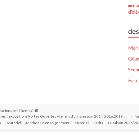
mensue
d'élè
des
Mari
Géan
Senne
Face
pacious par
ThemeGrill
.
res ( expositions Portes Ouvertes Ateliers d’artistes juin 2014, 2016,2019…)
Info
s.
Matériel
Méthode d’enseignement
Matériel
Tarifs
La saison 2026/20