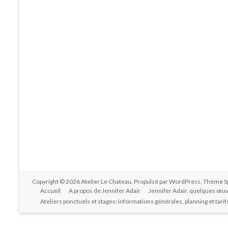
Copyright © 2026
Atelier Le Chateau
. Propulsé par
WordPress
. Theme S
Accueil
A propos de Jennifer Adair
Jennifer Adair, quelques œuv
Ateliers ponctuels et stages: informations générales, planning et tarif