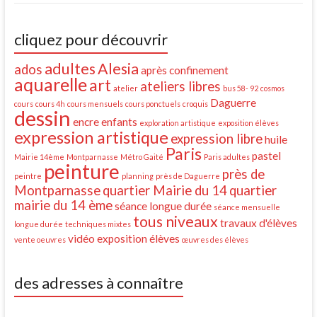
cliquez pour découvrir
adultes
Alesia
ados
après confinement
aquarelle
art
ateliers libres
atelier
bus 58- 92
cosmos
Daguerre
cours
cours 4h
cours mensuels
cours ponctuels
croquis
dessin
encre
enfants
exploration artistique
exposition élèves
expression artistique
expression libre
huile
Paris
pastel
Mairie 14ème
Montparnasse
Métro Gaité
Paris adultes
peinture
près de
peintre
planning
près de Daguerre
Montparnasse
quartier Mairie du 14
quartier
mairie du 14 ème
séance longue durée
séance mensuelle
tous niveaux
travaux d'élèves
longue durée
techniques mixtes
vidéo exposition élèves
vente oeuvres
œuvres des élèves
des adresses à connaître