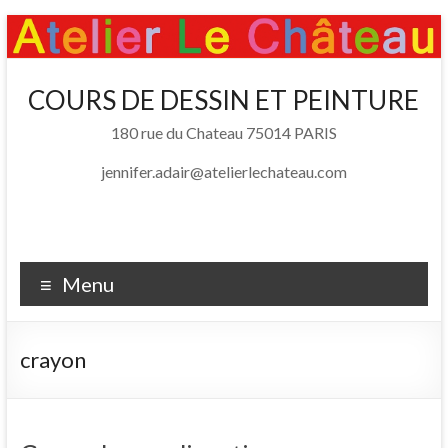
Skip
to
content
Atelier Le Chateau
COURS DE DESSIN ET PEINTURE
Cours de dessin et peinture – Paris 14e – 75014
180 rue du Chateau 75014 PARIS
jennifer.adair@atelierlechateau.com
Menu
crayon