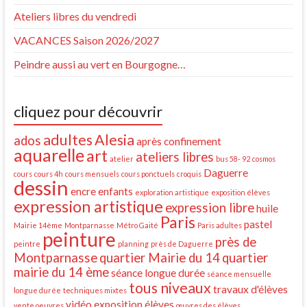
Ateliers libres du vendredi
VACANCES Saison 2026/2027
Peindre aussi au vert en Bourgogne…
cliquez pour découvrir
adultes
Alesia
ados
après confinement
aquarelle
art
ateliers libres
atelier
bus 58- 92
cosmos
Daguerre
cours
cours 4h
cours mensuels
cours ponctuels
croquis
dessin
encre
enfants
exploration artistique
exposition élèves
expression artistique
expression libre
huile
Paris
pastel
Mairie 14ème
Montparnasse
Métro Gaité
Paris adultes
peinture
près de
peintre
planning
près de Daguerre
Montparnasse
quartier Mairie du 14
quartier
mairie du 14 ème
séance longue durée
séance mensuelle
tous niveaux
travaux d'élèves
longue durée
techniques mixtes
vidéo exposition élèves
vente oeuvres
œuvres des élèves