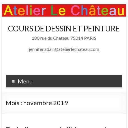
Skip
to
content
Atelier Le Chateau
COURS DE DESSIN ET PEINTURE
Cours de dessin et peinture – Paris 14e – 75014
180 rue du Chateau 75014 PARIS
jennifer.adair@atelierlechateau.com
Menu
Mois :
novembre 2019